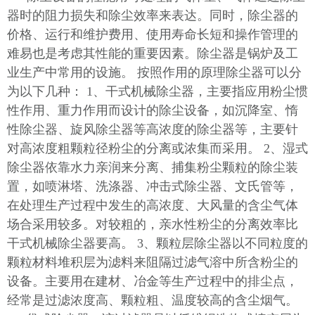
器时的阻力损失和除尘效率来表达。同时，除尘器的
价格、运行和维护费用、使用寿命长短和操作管理的
难易也是考虑其性能的重要因素。除尘器是锅炉及工
业生产中常用的设施。 按照作用的原理除尘器可以分
为以下几种： 1、干式机械除尘器，主要指应用粉尘惯
性作用、重力作用而设计的除尘设备，如沉降室、惰
性除尘器、旋风除尘器等高浓度的除尘器等，主要针
对高浓度粗颗粒径粉尘的分离或浓集而采用。 2、湿式
除尘器依靠水力亲润来分离、捕集粉尘颗粒的除尘装
置，如喷淋塔、洗涤器、冲击式除尘器、文氏管等，
在处理生产过程中发生的高浓度、大风量的含尘气体
场合采用较多。对较粗的，亲水性粉尘的分离效率比
干式机械除尘器要高。 3、颗粒层除尘器以不同粒度的
颗粒材料堆积层为滤料来阻隔过滤气溶中所含粉尘的
设备。主要用在建材、冶金等生产过程中的排尘点，
经常是过滤浓度高、颗粒粗、温度较高的含尘烟气。