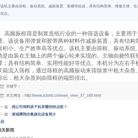
该机主要由筛框、振动系统、减振装置、浆槽等组成，具有结构简单、维修方便、生
优点。
高频振框筛是制浆造纸行业的一种筛选设备，主要用于
理。该设备用弹簧和胶带两种材料作减振装置，具有结构
面积小、生产效率高等优点。该机主要由筛框、振动系统
动是由装在主轴上的两个偏心轮来实现的。主轴由挠性联
撑；具有结构简单、实用性能好等优点。本机分为左右手
浆箱流入筛框，通过筛框的高频振动来筛除浆中粗大杂质
排出，粗大杂质则由筛框的端部排出。
关键字：
本文网址：
http://www.zctxhb.cn/news_view_37_160.html
上一篇：
我公司饲料烘干机有哪些特点呢？
下一篇：
诸城腾翔光氧催化设备简介
返回
相关新闻