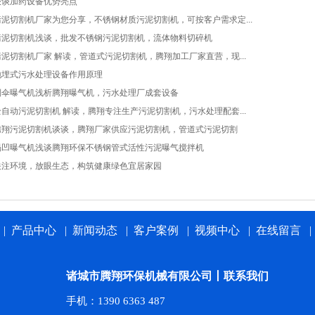
谈谈加药设备优势亮点
污泥切割机厂家为您分享，不锈钢材质污泥切割机，可按客户需求定...
污泥切割机浅谈，批发不锈钢污泥切割机，流体物料切碎机
污泥切割机厂家 解读，管道式污泥切割机，腾翔加工厂家直营，现...
地埋式污水处理设备作用原理
倒伞曝气机浅析腾翔曝气机，污水处理厂成套设备
全自动污泥切割机 解读，腾翔专注生产污泥切割机，污水处理配套...
腾翔污泥切割机谈谈，腾翔厂家供应污泥切割机，管道式污泥切割
涡凹曝气机浅谈腾翔环保不锈钢管式活性污泥曝气搅拌机
关注环境，放眼生态，构筑健康绿色宜居家园
|
产品中心
|
新闻动态
|
客户案例
|
视频中心
|
在线留言
诸城市腾翔环保机械有限公司丨联系我们
手机：1390 6363 487